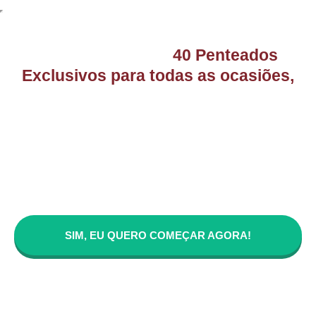
Aprenda mais de
40 Penteados
Exclusivos para todas as ocasiões,
desde a preparação até a finalização,
passo a passo!
Único curso em vídeo que te ensina o passo a passo para
você aprender penteados de forma simples e prática mesmo
que você tenha zero experiência na área.
SIM, EU QUERO COMEÇAR AGORA!