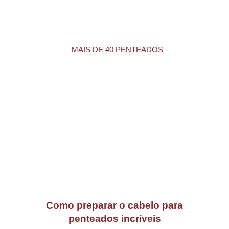
E muito, muito mais!
AO TODO SÃO
MAIS DE 40 PENTEADOS
EXCLUSIVOS
PARA AS MAIS VARIADAS OCASIÕES! TUDO ISSO
PASSO A PASSO EM VÍDEO AULAS.
Como preparar o cabelo para
penteados incríveis